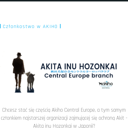
Członkostwo w AKIHO
Chcesz stać się częścią Akiho Central Europe, a tym samym
członkiem najstarszej organizacji zajmującej się ochroną Akit -
Akita inu Hozonkai w Japonii?