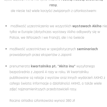
rasy
,
ale niesie też wiele korzyści związanych z członkostwem:
możliwość uczestniczenia we wszystkich
wystawach Akiho
nie
tylko w Europie (dotychczas wystawy Akiho odbywały się w
Polsce, we Włoszech i we Francji), ale i na świecie
możliwość uczestnictwa w specjalistycznych
seminariach
prowadzonych przez ekspertów z Japonii
prenumerata
kwartalnika pt. "Akita inu"
wysyłanego
bezpośrednio z Japonii 4 razy w roku. W kwartalniku
publikowane są relacje z wystaw oraz innych wydarzeń AKIHO z
całego świata; informacje o działalności AKIHO, a także wiele
zdjęć najznamienitszych przedstawicieli rasy.
Roczna składka członkowska wynosi 380 zł